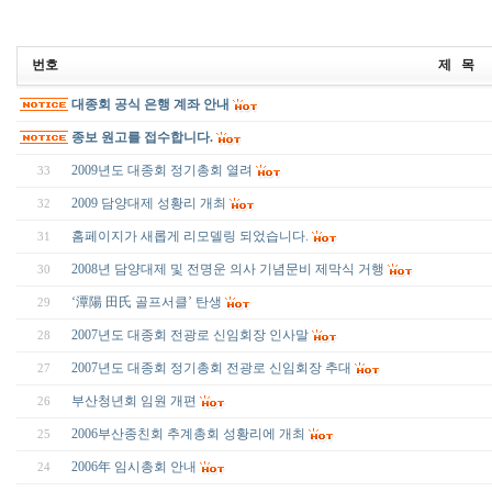
번호
제 목
대종회 공식 은행 계좌 안내
종보 원고를 접수합니다.
2009년도 대종회 정기총회 열려
33
2009 담양대제 성황리 개최
32
홈페이지가 새롭게 리모델링 되었습니다.
31
2008년 담양대제 및 전명운 의사 기념문비 제막식 거행
30
‘潭陽 田氏 골프서클’ 탄생
29
2007년도 대종회 전광로 신임회장 인사말
28
2007년도 대종회 정기총회 전광로 신임회장 추대
27
부산청년회 임원 개편
26
2006부산종친회 추계총회 성황리에 개최
25
2006年 임시총회 안내
24