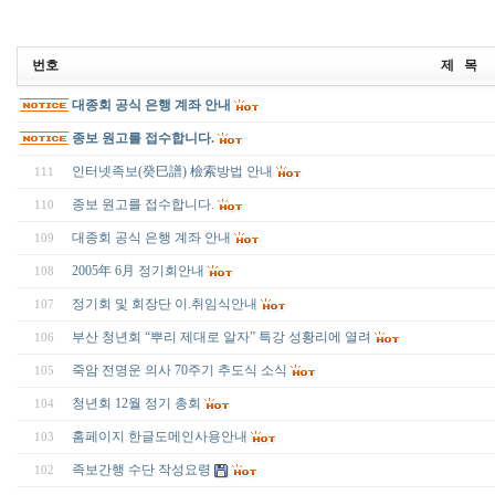
번호
제 목
대종회 공식 은행 계좌 안내
종보 원고를 접수합니다.
인터넷족보(癸巳譜) 檢索방법 안내
111
종보 원고를 접수합니다.
110
대종회 공식 은행 계좌 안내
109
2005年 6月 정기회안내
108
정기회 및 회장단 이.취임식안내
107
부산 청년회 “뿌리 제대로 알자” 특강 성황리에 열려
106
죽암 전명운 의사 70주기 추도식 소식
105
청년회 12월 정기 총회
104
홈페이지 한글도메인사용안내
103
족보간행 수단 작성요령
102