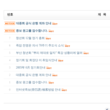
번호
제 목
대종회 공식 은행 계좌 안내
종보 원고를 접수합니다.
청년회 12월 정기 총회
7
죽암 전명운 의사 70주기 추도식 소식
6
부산 청년회 “뿌리 제대로 알자” 특강 성황리에 열려
5
정기회 및 회장단 이.취임식안내
4
2005年 6月 정기회안내
3
대종회 공식 은행 계좌 안내
2
종보 원고를 접수합니다.
1
인터넷족보(癸巳譜) 檢索방법 안내
0