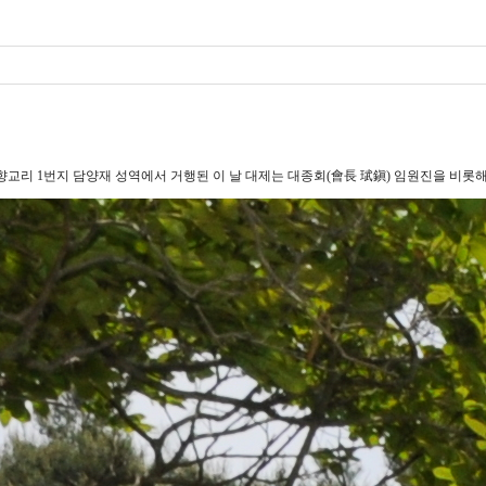
읍 향교리 1번지 담양재 성역에서 거행된 이 날 대제는 대종회(會長 珷鎭) 임원진을 비롯해