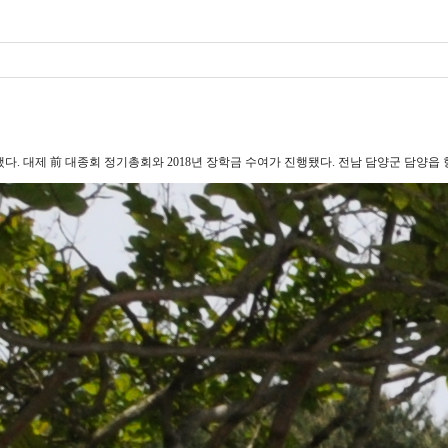
행 됐다. 대제 前 대종회 정기총회와 2018년 장학금 수여가 진행됐다. 전남 담양군 담양