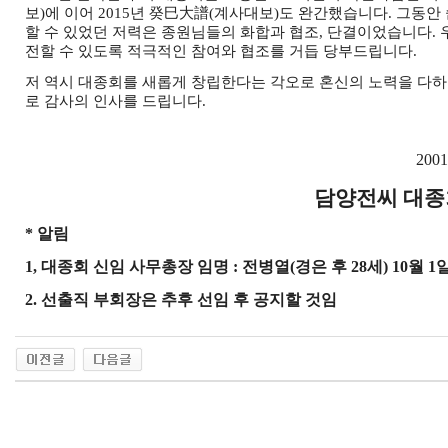
보
)
에 이어
2015
년
癸巳大譜
(
계사대보
)
도 완간했습니다
.
그동안 
할 수 있었던 저력은 종원님들의 화합과 협조
,
단결이었습니다
.
전할 수 있도록 적극적인 참여와 협조를 거듭 당부드립니다
.
저 역시 대종회를 새롭게 창립한다는 각오로 혼신의 노력을 다
로 감사의 인사를 드립니다
.
2001
담양전씨 대종회
*
알림
1,
대종회 신임 사무총장 임명
:
전병열
(
경은 후
28
세
) 10
월
1
일
2.
선출직 부회장은 추후 선임 후 공지할 것임