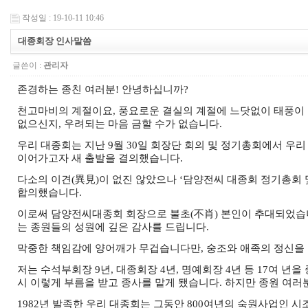
작성일 : 19-10-11 10:46
대종회장 인사말씀
글쓴이 :
관리자
존경하는 종친 여러분
!
안녕하십니까
?
천고마비의 계절이요
,
풍요로운 결실의 계절에 느닷없이 태풍이 
없으신지
,
우려되는 마음 금할 수가 없습니다
.
우리 대종회는 지난
9
월
30
일 회장단 회의 및 정기총회에서 우
이어가고자 새 출발을 결의했습니다
.
다소의 이견
(
異見
)
이 없진 않았으나
‘
담양전씨 대종회 정기총회 
합의했습니다
.
이로써 담양전씨대종회 회장으로 불초
(
不肖
)
본인이 추대되었습
는 종원들의 성원에 깊은 감사를 드립니다
.
막중한 책임감에 양어깨가 무겁습니다만
,
숭조와 애족의 정신을
저는 수석부회장
9
년
,
대종회장
4
년
,
명예회장
4
년 등
17
여 년을
시 이렇게 부름을 받고 종사를 맡게 됐습니다
.
하지만 종원 여러
1982
년 발족한 우리 대종회는 그동안
800
여년의 숙원사업인 시