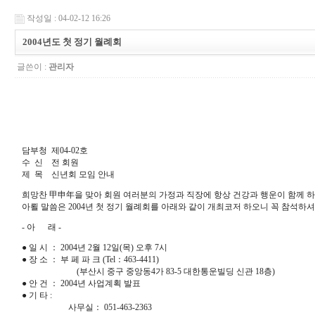
작성일 : 04-02-12 16:26
2004년도 첫 정기 월례회
글쓴이 :
관리자
담부청 제04-02호
수 신 전 회원
제 목 신년회 모임 안내
희망찬 甲申年을 맞아 회원 여러분의 가정과 직장에 항상 건강과 행운이 함께 하
아뢸 말씀은 2004년 첫 정기 월례회를 아래와 같이 개최코저 하오니 꼭 참석하
- 아 래 -
● 일 시 ： 2004년 2월 12일(목) 오후 7시
● 장 소 ： 부 페 파 크 (Tel：463-4411)
(부산시 중구 중앙동4가 83-5 대한통운빌딩 신관 18층)
● 안 건 ： 2004년 사업계획 발표
● 기 타 :
사무실： 051-463-2363