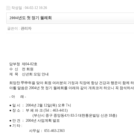
작성일 : 04-02-12 16:26
2004년도 첫 정기 월례회
글쓴이 :
관리자
담부청 제04-02호
수 신 전 회원
제 목 신년회 모임 안내
희망찬 甲申年을 맞아 회원 여러분의 가정과 직장에 항상 건강과 행운이 함께 하
아뢸 말씀은 2004년 첫 정기 월례회를 아래와 같이 개최코저 하오니 꼭 참석하
- 아 래 -
● 일 시 ： 2004년 2월 12일(목) 오후 7시
● 장 소 ： 부 페 파 크 (Tel：463-4411)
(부산시 중구 중앙동4가 83-5 대한통운빌딩 신관 18층)
● 안 건 ： 2004년 사업계획 발표
● 기 타 :
사무실： 051-463-2363