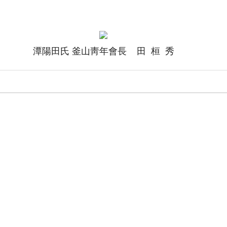
潭陽田氏 釜山靑年會長 田 桓 秀