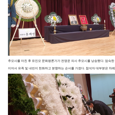
추모사를 마친 후 유진모 문화평론가가 전명운 의사 추모시를 낭송했다. 엄숙한
이어서 유족 및 내빈이 헌화하고 분향하는 순서를 가졌다. 참석자 대부분은 차례