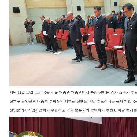
지난 11월 18일 11시 국립 서울 현충원 현충관에서 죽암 전병운 의사 72주기 추
전희구 담양전씨 대종회 부회장의 사회로 진행된 이날 추모식에는 윤재희 한국독
전명운의사기념사업회가 주관하고 국가 보훈처와 광복회가 후원한 이날 행사는 