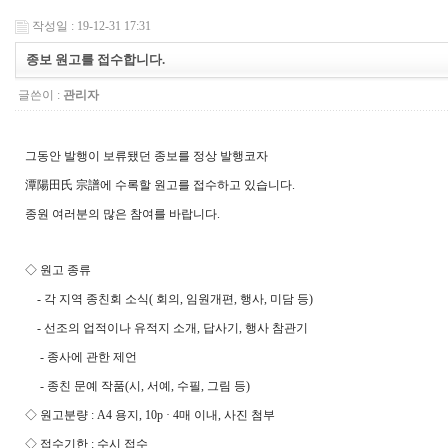
작성일 : 19-12-31 17:31
종보 원고를 접수합니다.
글쓴이 :
관리자
그동안 발행이 보류됐던 종보를 정상 발행코자
潭陽田氏 宗譜
에 수록할 원고를 접수하고 있습니다
.
종원 여러분의 많은 참여를 바랍니다
.
◇
원고 종류
-
각 지역 종친
회 소식
(
회의
,
임원개편
,
행사
,
미담 등
)
-
선조의 업적이나 유적지 소개
,
답사기
,
행사 참관기
-
종사에 관한 제언
-
종친 문예 작품
(
시
,
서예
,
수필
,
그림 등
)
◇
원고분량
: A4
용지
, 10p · 4
매 이내
,
사진 첨부
◇
접수기한
:
수시 접수