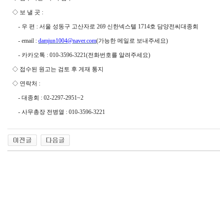
◇
보 낼 곳
:
-
우 편
:
서울 성동구 고산자로
269
신한넥스텔
1714
호 담양전씨대종회
- email :
damjun1004@naver.com
(
가능한 메일로 보내주세요
)
-
카카오톡
: 010-3596-3221(
전화번호를 알려주세요
)
◇
접수된 원고는 검토 후 게재 통지
◇
연락처
:
-
대종회
: 02-2297-2951~2
-
사무총장 전병열
: 010-3596-3221