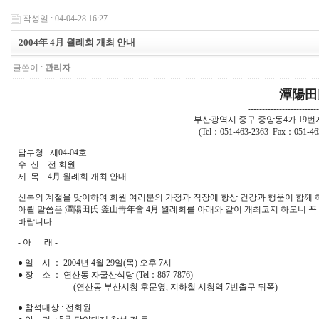
작성일 : 04-04-28 16:27
2004年 4月 월례회 개최 안내
글쓴이 :
관리자
潭陽田
-------------------------
부산광역시 중구 중앙동4가 19번지
(Tel：051-463-2363 Fax：051
담부청 제04-04호
수 신 전 회원
제 목 4月 월례회 개최 안내
신록의 계절을 맞이하여 회원 여러분의 가정과 직장에 항상 건강과 행운이 함께 
아뢸 말씀은 潭陽田氏 釜山靑年會 4月 월례회를 아래와 같이 개최코저 하오니 
바랍니다.
- 아 래 -
● 일 시 ： 2004년 4월 29일(목) 오후 7시
● 장 소 ： 연산동 자굴산식당 (Tel：867-7876)
(연산동 부산시청 후문옆, 지하철 시청역 7번출구 뒤쪽)
● 참석대상 : 전회원