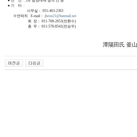
● 안 건 : 5月 담양대제 참석 건 등
● 기 타 :
사무실： 051-463-2363
※연락처 E-mail：
jheon21@hanmail.net
회 장： 011-708-2653(전환수)
총 무： 011-578-8541(전승우)
潭陽田氏 釜