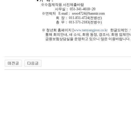
● 기 타 :
※수첩제작용 사진제출바람
사무실： 051-341-4618~20
※연락처 E-mail： seoo4724@hanmir.com
회 장： 011-851-4724(전병선)
총 무： 011-571-2183(전병수)
※ 청년회 홈페이지 [
www.tamyangjeon.co.kr
한글도메인 :
통해 회의안내, 새 소식, 회원 동정, 경조사, 회원 업체안
금융보험상담실을 운영하고 있으니 많은 이용바랍니다.