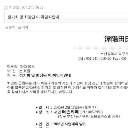
작성일 : 05-02-17 16:32
정기회 및 회장단 이.취임식안내
글쓴이 :
관리자
潭陽田
-----------------------
부산광역시 북구 만
(Tel：051-341-4618~20 Fax：051
담부청 제05-01호
수 신 전 회원
정기회 및 회장단 이,취임식안내
제 목
희망찬 乙酉年을 맞아 회원여러분의 가정과 직장에 항상 건강과 행운이 함께하길
아뢸 말씀은 2005년 첫 정기회 및 회장단 이,취임식을 아래와 같이 개최코저 하오
꼭 참석하셔서 자리를 빛내주시기 바랍니다.
7
● 일 시 ：
2005년 2월
17
일(목) 오후
시
터존뷔페
● 장 소 ： 서면
(Tel：805-5959)
(진구 부전1동 474-80 유원오피스텔 20층)
● 안 건 : 2005년 사업계획 발표