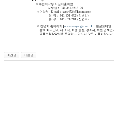
● 기 타 :
※수첩제작용 사진제출바람
사무실： 051-341-4618~20
※연락처 E-mail： seoo4724@hanmir.com
회 장： 011-851-4724(전병선)
총 무： 011-571-2183(전병수)
※ 청년회 홈페이지 [
www.tamyangjeon.co.kr
한글도메인 :
통해 회의안내, 새 소식, 회원 동정, 경조사, 회원 업체안
금융보험상담실을 운영하고 있으니 많은 이용바랍니다.