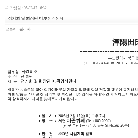
작성일 : 05-02-17 16:32
정기회 및 회장단 이.취임식안내
글쓴이 :
관리자
潭陽田
-----------------------
부산광역시 북구 만
(Tel：051-341-4618~20 Fax：051
담부청 제05-01호
수 신 전 회원
정기회 및 회장단 이,취임식안내
제 목
희망찬 乙酉年을 맞아 회원여러분의 가정과 직장에 항상 건강과 행운이 함께하길
아뢸 말씀은 2005년 첫 정기회 및 회장단 이,취임식을 아래와 같이 개최코저 하오
꼭 참석하셔서 자리를 빛내주시기 바랍니다.
7
● 일 시 ：
2005년 2월
17
일(목) 오후
시
터존뷔페
● 장 소 ： 서면
(Tel：805-5959)
(진구 부전1동 474-80 유원오피스텔 20층)
● 안 건 : 2005년 사업계획 발표