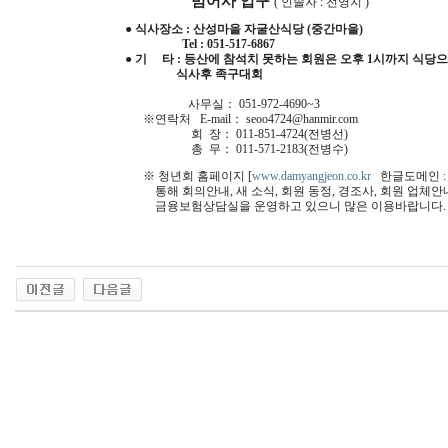
범어사 입구
( 인솔자 : 전영지 )
● 식사장소 : 산성마을 자굴산식당 (중간마을)
Tel : 051-517-6867
● 기 타 : 등산에 참석치 못하는 회원은 오후 1시까지 식당
식사후 족구대회
사무실： 051-972-4690~3
※연락처 E-mail： seoo4724@hanmir.com
회 장： 011-851-4724(전병선)
총 무： 011-571-2183(전병수)
※ 청년회 홈페이지 [
www.damyangjeon.co.kr
한글도메인 :
통해 회의안내, 새 소식, 회원 동정, 경조사, 회원 업체안
금융보험상담실을 운영하고 있으니 많은 이용바랍니다.