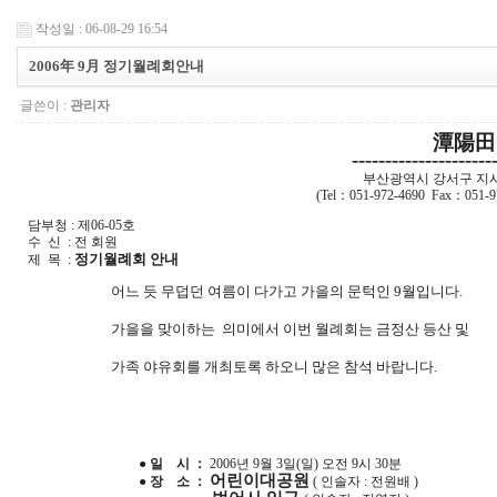
작성일 : 06-08-29 16:54
2006年 9月 정기월례회안내
글쓴이 :
관리자
潭陽田
---------------------
부산광역시 강서구 지사동
(Tel：051-972-4690 Fax：051-
담부청 : 제06-05호
수 신 : 전 회원
정기월례회 안내
제 목 :
어느 듯 무덥던 여름이 다가고 가을의 문턱인 9월입니다.
가을을 맞이하는 의미에서 이번 월례회는 금정산 등산 및
가족 야유회를 개최토록 하오니 많은 참석 바랍니다.
● 일 시 ：
2006년 9월 3일(일) 오전
9시 30분
어린이대공원
● 장 소 ：
( 인솔자 : 전원배 )