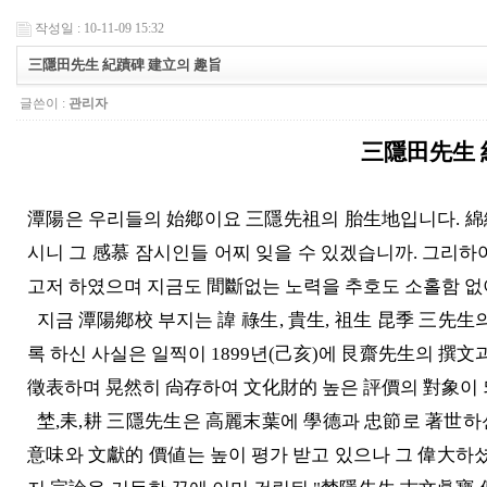
작성일 : 10-11-09 15:32
三隱田先生 紀蹟碑 建立의 趣旨
글쓴이 :
관리자
三隱田先生 
潭陽은 우리들의 始鄕이요 三隱先祖의 胎生地입니다. 綿
시니 그 感慕 잠시인들 어찌 잊을 수 있겠습니까. 그리
고저 하였으며 지금도 間斷없는 노력을 추호도 소홀함 없
지금 潭陽鄕校 부지는 諱 祿生, 貴生, 祖生 昆季 三先
록 하신 사실은 일찍이 1899년(己亥)에 艮齋先生의 撰文
徵表하며 晃然히 尙存하여 文化財的 높은 評價의 對象이
埜,耒,耕 三隱先生은 高麗末葉에 學德과 忠節로 著世하신
意味와 文獻的 價値는 높이 평가 받고 있으나 그 偉大하