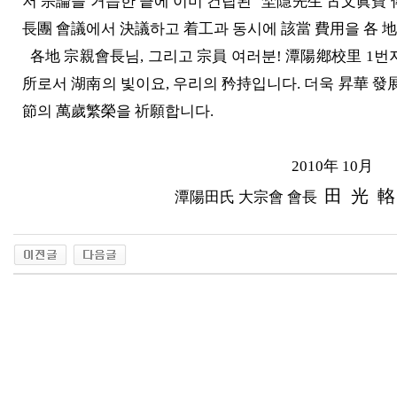
저 宗論을 거듭한 끝에 이미 건립된 "埜隱先生 古文眞寶 傳
長團 會議에서 決議하고 着工과 동시에 該當 費用을 各 
各地 宗親會長님, 그리고 宗員 여러분! 潭陽鄕校里 1번
所로서 湖南의 빛이요, 우리의 矜持입니다. 더욱 昇華 
節의 萬歲繁榮을 祈願합니다.
2010年 10月
田 光 輅
潭陽田氏 大宗會 會長