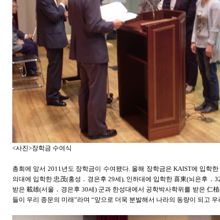
<사진>장학금 수여식
총회에 앞서 2011년도 장학금이 수여됐다. 올해 장학금은 KAIST에 입학한 
의대에 입학한 忠茂(홍성 ․ 경은후 29세), 인하대에 입학한 喜東(뇌은후 ․ 
받은 載雄(서울 ․ 경은후 30세) 군과 한성대에서 공학박사학위를 받은 仁植
들이 우리 종문의 미래”라며 “앞으로 더욱 분발해서 나라의 동량이 되고 우