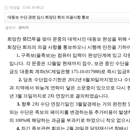
작성일 : 13-01-16 09:22
대동보 수단 관련 임시 회장단 회의 의결사항 통보
글쓴이 :
관리자
희망찬 癸巳年을 맞아 문중의 대역사인 대동보 완성을 위해 
회장단 회의의 의결 사항를 통보하오니 시행에 만전을 기하여
1
.
구족보(을축보)는 컴퓨터 입력이 완성단계에 있고 각
입니다. 각 문중은 12월말 현재까지 접수, 보관 중인 수
금도 대종회 계좌(SC제일은행 175-10-017988)로 즉시 입
2.
당초 수단접수기한은 2012년 6월30일까지였으나 
과 지역에서 뒤늦게 연락이 닿은 소문중이 있으므로 다시 
년 3월 31일까지로 2차 연장키로 결의하였습니다.
3.
향후 2차 수단 연장기일인 3월말경에는 거의 완전한 
되는 수단은 족보의 페이지를 변경하는등 추가비용이 발생하
의 100%에 해당하는 과금을 부과키로 하였으니 착오 없으
4.
차기 족보관련 회의는 2월 20일경 담양재신년 참배