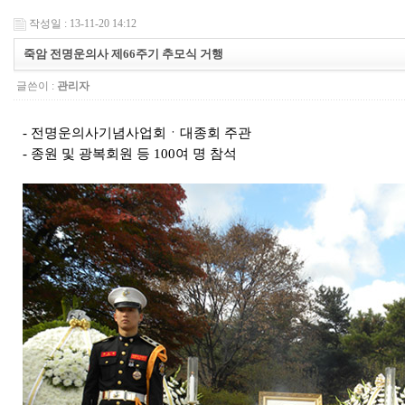
작성일 : 13-11-20 14:12
죽암 전명운의사 제66주기 추모식 거행
글쓴이 :
관리자
- 전명운의사기념사업회ㆍ대종회 주관
- 종원 및 광복회원 등 100여 명 참석