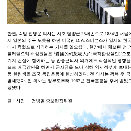
한편, 죽암 전명운 의사는 시조 담양군 25세손으로 1884년 서울
서 일본의 주구 노릇을 하던 미국인 D.W.스티븐스가 일제의 
에서 육혈포로 저격하는 거사를 일으켰다. 현장에서 체포된 전 
불러일으켜 배심원들은 ‘愛國的幻想殺人(애국적환상살인)’으로 
기지 건설에 참여하는 등 안중근의사 의거에도 직접적인 영향을
으로 애국강연을 하면서 군자금을 모아 상해 임시정부에 보내
등 한평생을 조국 독립운동에 헌신하였다. 전 의사는 광복 후 국내
별세했다. 전 의사는 정부로부터 1962년 건국훈장을 추서 받았으
장됐다.
글ㆍ사진 ㅣ 전병열 종보편집위원