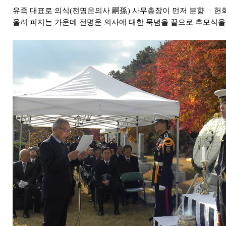
유족 대표로 의식(전명운의사 嗣孫) 사무총장이 먼저 분향 ㆍ헌
울려 퍼지는 가운데 전명운 의사에 대한 묵념을 끝으로 추모식을