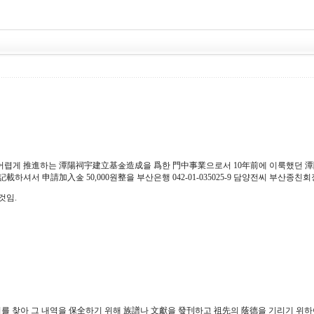
어렵게 推進하는 潭陽祠宇建立基金造成을 爲한 門中事業으로서 10年前에 이룩했던 潭
서 申請加入金 50,000원整을 부산은행 042-01-035025-9 담양전씨 부산종친회장
것임.
를 찾아 그 내역을 保全하기 위해 族譜나 文獻을 發刊하고 祖先의 蔭德을 기리기 위하