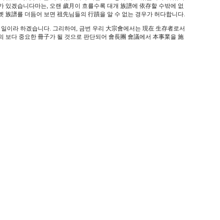
가 있겠습니다마는, 오랜 歲月이 흐를수록 대개 族譜에 依存할 수밖에 없
 옛 族譜를 더듬어 보면 祖先님들의 行蹟을 알 수 없는 경우가 허다합니다.
한 일이라 하겠습니다. 그리하여, 금번 우리 大宗會에서는 現在 生存者로서
 보다 중요한 冊子가 될 것으로 판단되어 會長團 會議에서 本事業을 施