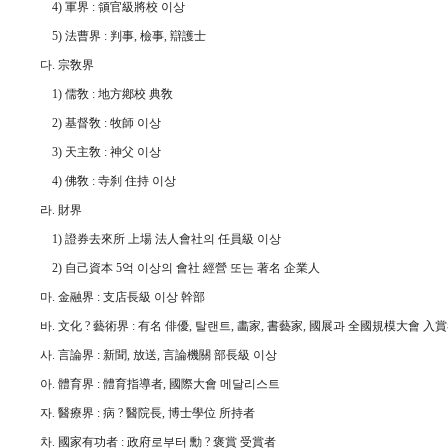
4) 軍界 : 領官級將校 이상
5) 法曹界 : 判事, 檢事, 辯護士
다. 宗敎界
1) 儒敎 : 地方鄕校 典敎
2) 基督敎 : 牧師 이상
3) 天主敎 : 神父 이상
4) 佛敎 : 寺刹 住持 이상
라. 財界
1) 證券去來所 上場 法人會社의 任員級 이상
2) 自己資本 5억 이상의 會社 經營 또는 著名 企業人
마. 金融界 : 支店長級 이상 幹部
바. 文化 ? 藝術界 : 有名 俳優, 탈랜트, 畵家, 書藝家, 國展과 全國規模大會 入
사. 言論界 : 新聞, 放送, 言論機關 部長級 이상
아. 體育界 : 體育指導者, 國際大會 메달리스트
자. 醫療界 : 病 ? 醫院長, 博士學位 所持者
차. 國家有功者 : 政府로부터 勳 ? 褒賞 受賞者