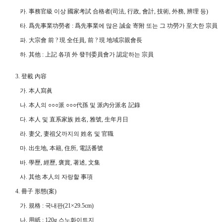
카. 事務官級 이상 國家考試 合格者(司法, 行政, 會計, 技術, 外務, 辨理 등)
타. 爲先事業功勞者 : 爲先事業에 많은 誠金 寄附 또는 그 功勞가 至大한 宗員
파. 大宗會 前 ? 現 全任員, 前 ? 現 地域宗親會長
하. 其他 : 上記 各項 外 發刊委員會가 認定하는 宗員
3. 登載 內容
가. 本人寫眞
나. 本人의 ○○○派 ○○○代孫 및 派內分派名 記錄
다. 本人 및 直系家族 姓名, 雅號, 生年月日
라. 妻父, 妻祖父까지의 姓名 및 官職
마. 出生地, 本籍, 住所, 電話番號
바. 學歷, 經歷, 褒賞, 著述, 文集
사. 其他 本人의 자랑할 事項
4. 冊子 形態(案)
가. 規格 : 국내판(21×29.5cm)
나. 用紙 : 120g 스노화이트지