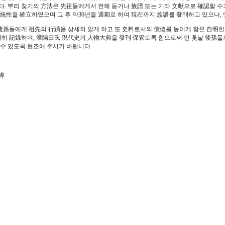
. 뿌리 찾기의 方法은 先祖들에게서 전해 듣거나 族譜 또는 기타 文獻으로 確認할 수
正統性을 確立하였으며 그 후 약30년을 週期로 하여 現在까지 族譜를 發刊하고 있으나,
 後孫들에게 祖先의 行蹟을 상세히 알게 하고 또 史料로서의 價値를 높이게 함은 自明
 記錄하여, 潭陽田氏 現代史의 人物大典을 發刊 保管토록 함으로써 먼 훗날 後孫들의
수 있도록 협조해 주시기 바랍니다.
導