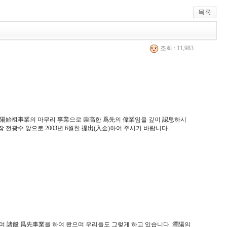
조회 : 11,983
陽始祖事業의 마무리 事業으로 崇高한 爲先의 偉業임을 깊이 認息하시
 전광수 앞으로 2003년 6월한 提出(入金)하여 주시기 바랍니다.
여 諸般 爲先事業을 하여 왔으며 우리들도 그렇게 하고 있습니다. 潭陽의