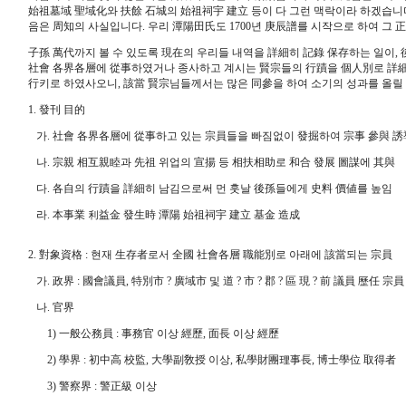
始祖墓域 聖域化와 扶餘 石城의 始祖祠宇 建立 등이 다 그런 맥락이라 하겠습니다
음은 周知의 사실입니다. 우리 潭陽田氏도 1700년 庚辰譜를 시작으로 하여 그 
子孫 萬代까지 볼 수 있도록 現在의 우리들 내역을 詳細히 記錄 保存하는 일이,
社會 各界各層에 從事하였거나 종사하고 계시는 賢宗들의 行蹟을 個人別로 詳細히
行키로 하였사오니, 該當 賢宗님들께서는 많은 同參을 하여 소기의 성과를 올릴 
1. 發刊 目的
가. 社會 各界各層에 從事하고 있는 宗員들을 빠짐없이 發掘하여 宗事 參與 誘
나. 宗親 相互親睦과 先祖 위업의 宣揚 등 相扶相助로 和合 發展 圖謀에 其與
다. 各自의 行蹟을 詳細히 남김으로써 먼 훗날 後孫들에게 史料 價値를 높임
라. 本事業 利益金 發生時 潭陽 始祖祠宇 建立 基金 造成
2. 對象資格 : 현재 生存者로서 全國 社會各層 職能別로 아래에 該當되는 宗員
가. 政界 : 國會議員, 特別市 ? 廣域市 및 道 ? 市 ? 郡 ? 區 現 ? 前 議員 歷任 宗員
나. 官界
1) 一般公務員 : 事務官 이상 經歷, 面長 이상 經歷
2) 學界 : 初中高 校監, 大學副敎授 이상, 私學財團理事長, 博士學位 取得者
3) 警察界 : 警正級 이상