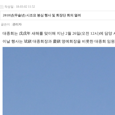
작성일 : 18-03-02 11:52
2018년(무술년) 시조묘 봉심 행사 및 회장단 회의 열려
글쓴이 :
관리자
대종회는 戊戌年 새해를 맞이해 지난 2월 26일(오전 12시)에 담
이날 행사는 珷鎭 대종회장과 慶鎭 명예회장을 비롯한 대종회 임원과