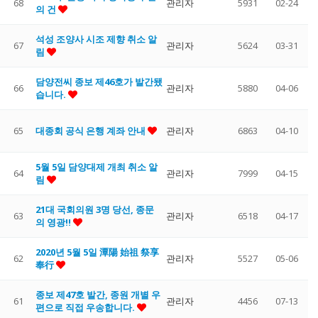
68
관리자
5931
02-24
의 건
석성 조양사 시조 제향 취소 알
67
관리자
5624
03-31
림
담양전씨 종보 제46호가 발간됐
66
관리자
5880
04-06
습니다.
65
대종회 공식 은행 계좌 안내
관리자
6863
04-10
5월 5일 담양대제 개최 취소 알
64
관리자
7999
04-15
림
21대 국회의원 3명 당선, 종문
63
관리자
6518
04-17
의 영광!!
2020년 5월 5일 潭陽 始祖 祭享
62
관리자
5527
05-06
奉行
종보 제47호 발간, 종원 개별 우
61
관리자
4456
07-13
편으로 직접 우송합니다.