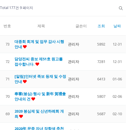
Total 177건
9 페이지
번호
제목
글쓴이
조회
날짜
대종회 회계 및 업무 감사 시행
73
관리자
5892
12-31
안내
담양전씨 종보 제51호 원고를
72
관리자
7281
12-31
접수합니다.
[알림]인터넷 족보 등재 및 수정
71
관리자
6413
01-06
안내
奉審(봉심) 행사 및 新年 賀禮會
70
관리자
5807
02-06
안내의 건
2020 봉심제 및 신년하례회 개
69
관리자
5687
02-10
최
2020年 문중 자녀 장학생 추천