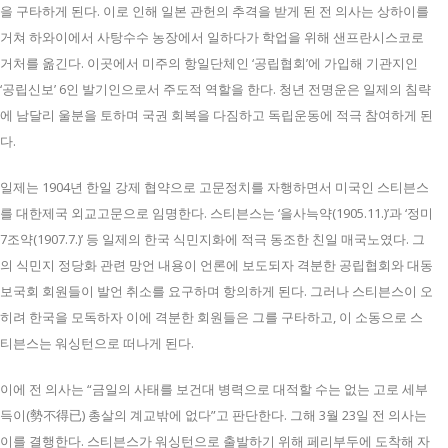
을 구타하게 된다. 이로 인해 일본 관헌의 추격을 받게 된 전 의사는 상하이를
거쳐 하와이에서 사탕수수 농장에서 일하다가 학업을 위해 샌프란시스코로
거처를 옮긴다. 이곳에서 미주의 항일단체인 ‘공립협회’에 가입해 기관지인
‘공립신보’ 6인 발기인으로서 주도적 역할을 한다. 청년 전명운은 일제의 침략
에 남달리 울분을 토하며 국권 회복을 다짐하고 독립운동에 적극 참여하게 된
다.
일제는 1904년 한일 강제 협약으로 고문정치를 자행하면서 미국인 스티븐스
를 대한제국 외교고문으로 임명한다. 스티븐스는 ‘을사늑약(1905.11.)’과 ‘정미
7조약(1907.7.)’ 등 일제의 한국 식민지화에 적극 동조한 친일 매국노였다. 그
의 식민지 정당화 관련 망언 내용이 언론에 보도되자 격분한 공립협회와 대동
보국회 회원들이 발언 취소를 요구하며 항의하게 된다. 그러나 스티븐스이 오
히려 한국을 모독하자 이에 격분한 회원들은 그를 구타하고, 이 소동으로 스
티븐스는 워싱턴으로 떠나게 된다.
이에 전 의사는 “금일의 사태를 보건대 병력으로 대적할 수는 없는 고로 세부
득이(勢不得已) 총살의 계교밖에 없다”고 판단한다. 그해 3월 23일 전 의사는
이를 결행한다. 스티븐스가 워싱턴으로 출발하기 위해 페리부두에 도착해 자