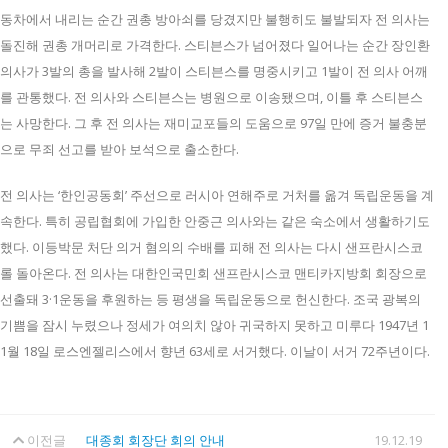
동차에서 내리는 순간 권총 방아쇠를 당겼지만 불행히도 불발되자 전 의사는
돌진해 권총 개머리로 가격한다. 스티븐스가 넘어졌다 일어나는 순간 장인환
의사가 3발의 총을 발사해 2발이 스티븐스를 명중시키고 1발이 전 의사 어깨
를 관통했다. 전 의사와 스티븐스는 병원으로 이송됐으며, 이틀 후 스티븐스
는 사망한다. 그 후 전 의사는 재미교포들의 도움으로 97일 만에 증거 불충분
으로 무죄 선고를 받아 보석으로 출소한다.
전 의사는 ‘한인공동회’ 주선으로 러시아 연해주로 거처를 옮겨 독립운동을 계
속한다. 특히 공립협회에 가입한 안중근 의사와는 같은 숙소에서 생활하기도
했다. 이등박문 처단 의거 혐의의 수배를 피해 전 의사는 다시 샌프란시스코
롤 돌아온다. 전 의사는 대한인국민회 샌프란시스코 맨티카지방회 회장으로
선출돼 3·1운동을 후원하는 등 평생을 독립운동으로 헌신한다. 조국 광복의
기쁨을 잠시 누렸으나 정세가 여의치 않아 귀국하지 못하고 미루다 1947년 1
1월 18일 로스엔젤리스에서 향년 63세로 서거했다. 이날이 서거 72주년이다.
이전글
대종회 회장단 회의 안내
19.12.19