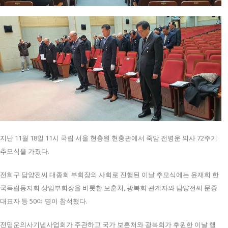
지난 11월 18일 11시 국립 서울 현충원 현충관에서 죽암 전병운 의사 72주기
추모식을 가졌다.
전희구 담양전씨 대종회 부회장의 사회로 진행된 이날 추모식에는 윤재희 한
국독립동지회 상임부회장을 비롯한 보훈처, 광복회 관계자와 담양전씨 문중
대표자 등 50여 명이 참석했다.
전명운의사기념사업회가 주관하고 국가 보훈처와 광복회가 후원한 이날 행