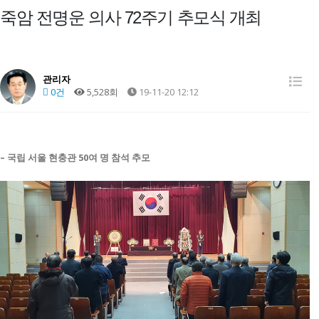
죽암 전명운 의사 72주기 추모식 개최
관리자
0건
5,528회
19-11-20 12:12
– 국립 서울 현충관 50여 명 참석 추모