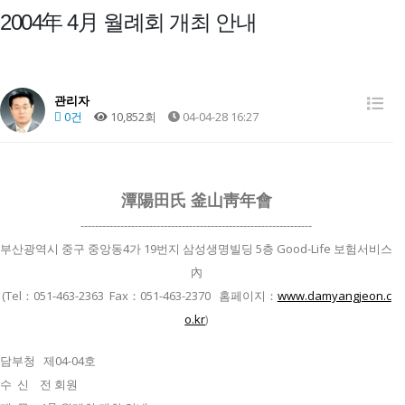
2004年 4月 월례회 개최 안내
관리자
0건
10,852회
04-04-28 16:27
潭陽田氏 釜山靑年會
----------------------------------------------------------------
부산광역시 중구 중앙동4가 19번지 삼성생명빌딩 5층 Good-Life 보험서비스
內
(Tel：051-463-2363 Fax：051-463-2370 홈페이지：
www.damyangjeon.c
o.kr
)
담부청 제04-04호
수 신 전 회원