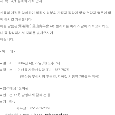
제 목 4月 월례회 개최 안내
신록의 계절을 맞이하여 회원 여러분의 가정과 직장에 항상 건강과 행운이 함
께 하시길 기원합니다.
아뢸 말씀은 潭陽田氏 釜山靑年會 4月 월례회를 아래와 같이 개최코저 하오
니 꼭 참석하셔서 자리를 빛내주시기
바랍니다.
- 아 래 -
● 일 시 ： 2004년 4월 29일(목) 오후 7시
● 장 소 ： 연산동 자굴산식당 (Tel：867-7876)
(연산동 부산시청 후문옆, 지하철 시청역 7번출구 뒤쪽)
● 참석대상 : 전회원
● 안 건 : 5月 담양대제 참석 건 등
● 기 타 :
사무실： 051-463-2363
※연락처 E-mail：
jheon21@hanmail.net