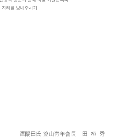
서 자리를 빛내주시기
潭陽田氏 釜山靑年會長 田 桓 秀