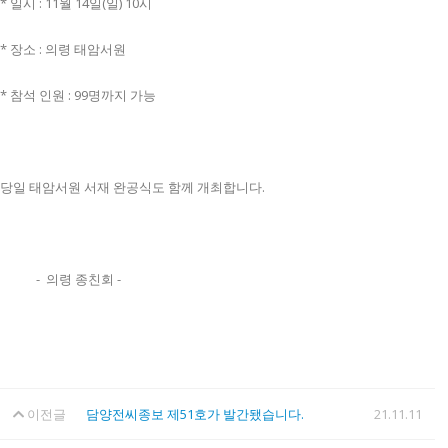
* 일시 : 11월 14일(일) 10시
* 장소 : 의령 태암서원
* 참석 인원 : 99명까지 가능
당일 태암서원 서재 완공식도 함께 개최합니다.
- 의령 종친회 -
이전글
담양전씨종보 제51호가 발간됐습니다.
21.11.11