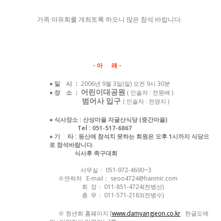
가족 야유회를 개최토록 하오니 많은 참석 바랍니다.
- 아 래 -
● 일 시 ：
2006년 9월 3일(일) 오전
9시 30분
어린이대공원
● 장 소 ：
( 인솔자 : 전원배 )
범어사 입구
( 인솔자 : 전영지 )
● 식사장소 : 산성마을 자굴산식당 (중간마을)
Tel : 051-517-6867
● 기 타 : 등산에 참석치 못하는 회원은 오후 1시까지 식당으
로 참석바랍니다.
식사후 족구대회
사무실： 051-972-4690~3
※연락처 E-mail： seoo4724@hanmir.com
회 장： 011-851-4724(전병선)
총 무： 011-571-2183(전병수)
※ 청년회 홈페이지 [
www.damyangjeon.co.kr
한글도메