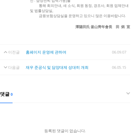
인 : 담양전씨 입력가능]를
통해 회의안내, 새 소식, 회원 동정, 경조사, 회원 업체안내
및 법률상담실,
금융보험상담실을 운영하고 있으니 많은 이용바랍니다.
潭陽田氏 釜山靑年會長 田 炳 宣
이전글
홈페이지 운영에 관하여
06.09.07
다음글
재우 준공식 및 담양대제 성대히 개최
06.05.15
댓글
0
등록된 댓글이 없습니다.