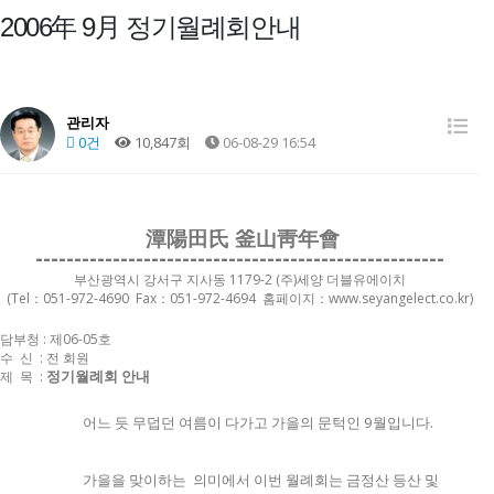
2006年 9月 정기월례회안내
관리자
0건
10,847회
06-08-29 16:54
潭陽田氏 釜山靑年會
-----------------------------------------------------
부산광역시 강서구 지사동 1179-2 (주)세양 더블유에이치
(Tel：051-972-4690 Fax：051-972-4694 홈페이지：www.seyangelect.co.kr)
담부청 : 제06-05호
수 신 : 전 회원
정기월례회 안내
제 목 :
어느 듯 무덥던 여름이 다가고 가을의 문턱인 9월입니다.
가을을 맞이하는 의미에서 이번 월례회는 금정산 등산 및