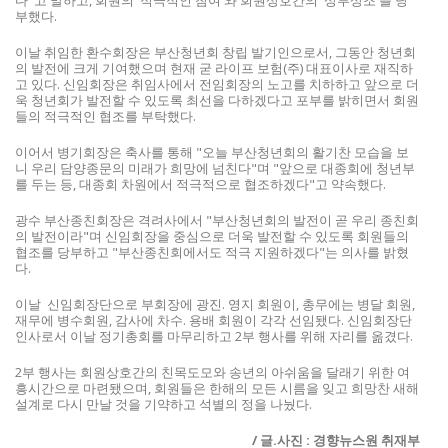
다"고 말하고, 회원의 '적극적인 참여'와 회원상호간의 '상부상조'를 당
부했다.
이날 취임한 환수회장은 부산청년회 창립 발기인으로서, 그동안 청년회
의 발전에 크게 기여했으며 현재 굳 라이프 보험(주) 대표이사로 재직하
고 있다. 신임회장은 취임사에서 전임회장의 노고를 치하하고 앞으로 더
욱 청년회가 발전할 수 있도록 최선을 다하겠다고 포부를 밝히면서 회원
들의 적극적인 협조를 부탁했다.
이어서 병기회장은 축사를 통해 "오늘 부산청년회의 활기찬 모습을 보
니 우리 담양종문의 미래가 희망에 넘친다"며 "앞으로 대종회에 청년부
를 두는 등, 대종회 차원에서 적극적으로 협조하겠다"고 약속했다.
광수 부산종친회장은 격려사에서 "부산청년회의 발전이 곧 우리 종친회
의 발전이라"며 신임회장을 중심으로 더욱 발전할 수 있도록 회원들의
협조를 당부하고 "부산종친회에서도 적극 지원하겠다"는 의사를 밝혔
다.
이날 신임회장단으로 부회장에 광진. 영지 회원이, 총무에는 병달 회원,
재무에 병수회원, 감사에 차수. 용배 회원이 각각 선임됐다. 신임회장단
인사로서 이날 정기총회를 마무리하고 2부 행사를 위해 자리를 옮겼다.
2부 행사는 회원상호간의 친목도모와 송년의 아쉬움을 달래기 위한 여
흥시간으로 마련됐으며, 회원들은 한해의 모든 시름을 잊고 희망찬 새해
설계로 다시 만날 것을 기약하고 석별의 정을 나눴다.
/ 글.사진 : 경향뉴스원 취재부