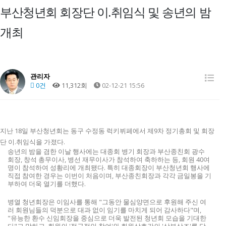
부산청년회 회장단 이.취임식 및 송년의 밤
개최
관리자
0건
11,312회
02-12-21 15:56
지난 18일 부산청년회는 동구 수정동 럭키뷔페에서 제9차 정기총회 및 회장
단 이.취임식을 가졌다.
송년의 밤을 겸한 이날 행사에는 대종회 병기 회장과 부산종친회 광수
회장, 창석 총무이사, 병선 재무이사가 참석하여 축하하는 등, 회원 40여
명이 참석하여 성황리에 개최됐다. 특히 대종회장이 부산청년회 행사에
직접 참여한 경우는 이번이 처음이며, 부산종친회장과 각각 금일봉을 기
부하여 더욱 열기를 더했다.
병열 청년회장은 이임사를 통해 "그동안 물심양면으로 후원해 주신 여
러 회원님들의 덕분으로 대과 없이 임기를 마치게 되어 감사하다"며,
"유능한 환수 신임회장을 중심으로 더욱 발전된 청년회 모습을 기대한