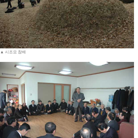
▲ 시조묘 참배