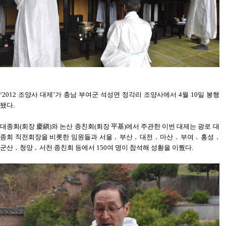
‘2012 조양사 대제’가 충남 부여군 석성면 정각리 조양사에서 4월 10일 봉행
됐다.
대종회(회장 慶鎭)와 논산 종친회(회장 平基)에서 주관한 이번 대제는 광로 대
종회 직전회장을 비롯한 임원들과 서울 ․ 부산 ․ 대전 ․ 마산 ․ 부여 ․ 홍성 ․
군산 ․ 청양 ․ 서천 종친회 등에서 150여 명이 참석해 성황을 이뤘다.