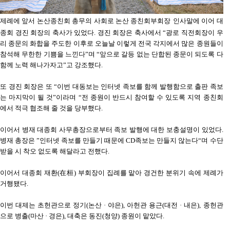
제례에 앞서 논산종친회 총무의 사회로 논산 종친회부회장
인사말에 이어 대
종회 경진 회장의 축사가 있었다. 경진 회장은 축사에서 “광로 직전회장이 우
리 종문의 화합을 주도한 이후로 오늘날 이렇게 전국 각지에서 많은 종원들이
참석해 무한한 기쁨을 느낀다”며 “앞으로 갈등 없는 단합된 종문이 되도록 다
함께 노력 해나가자고”고 강조했다.
또 경진 회장은 또 “이번 대동보는 인터넷 족보를 함께 발행함으로 출판 족보
는 마지막이 될 것”이라며 “전 종원이 반드시 참여할 수 있도록 지역 종친회
에서 적극 협조해 줄 것을 당부했다.
이어서 병재 대종회 사무총장으로부터 족보 발행에 대한 보충설명이 있었다.
병재 총장은 ”인터넷 족보를 만들기 때문에 CD족보는 만들지 않는다“며 수단
받을 시 착오 없도록 해달라고 전했다.
이어서 대종회 재환(在桓) 부회장이 집례를 맡아 경건한 분위기 속에 제례가
거행됐다.
이번 대제는 초헌관으로 정기(논산 · 야은), 아헌관 용근(대전 · 내은), 종헌관
으로 병출(마산 · 경은), 대축은 동진(청양) 종원이 맡았다.