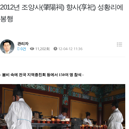
2012년 조양사(肇陽祠) 향사(享祀) 성황리에
봉행
관리자
0건
11,202회
12-04-12 11:36
- 봄비 속에 전국 지역종친회 등에서 150여 명 참석 -