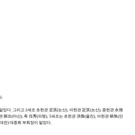
.
았다. 그리고 2세조 초헌관 定淇(논산), 아헌관 定淇(논산), 종헌관 永煥
헌관 炳出(마산), 축 任秀(의령), 5세조는 초헌관 洪魯(울진), 아헌관 炳旭(안
桓(대전) 대종회 부회장이 맡았다.