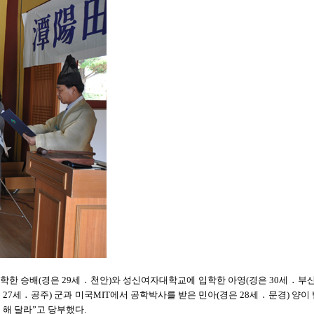
승배(경은 29세 ․ 천안)와 성신여자대학교에 입학한 아영(경은 30세 ․ 부산), 
세 ․ 공주) 군과 미국MIT에서 공학박사를 받은 민아(경은 28세 ․ 문경) 양
 해 달라”고 당부했다.