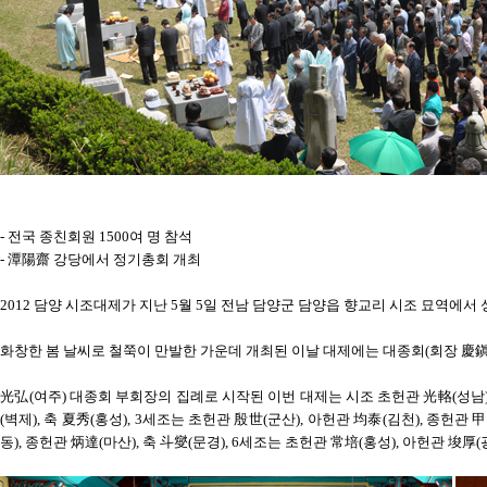
- 전국 종친회원 1500여 명 참석
- 潭陽齋 강당에서 정기총회 개최
2012 담양 시조대제가 지난 5월 5일 전남 담양군 담양읍 향교리 시조 묘역에서 
화창한 봄 날씨로 철쭉이 만발한 가운데 개최된 이날 대제에는 대종회(회장 慶鎭)
光弘(여주) 대종회 부회장의 집례로 시작된 이번 대제는 시조 초헌관 光輅(성남), 
(벽제), 축 夏秀(홍성), 3세조는 초헌관 殷世(군산), 아헌관 均泰(김천), 종헌관 
동), 종헌관 炳達(마산), 축 斗燮(문경), 6세조는 초헌관 常培(홍성), 아헌관 埈