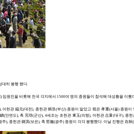
성대히 봉행 됐다.
 임원진을 비롯해 전국 각지에서 1500여 명의 종원들이 참석해 대성황을 이뤘다
아헌관 鎰元(대전), 종헌관 炳浩(부산) 종원이 맡았고 祝은 孝重(서울) 종원이 맡
甲鎭(안면도), 축 完培(군산), 4세조는 초헌관 東玉(의령), 아헌관 点童(대구), 종
厚(광주), 종헌관 鍾淇(보은), 축 哲龍(광주) 종원이 각각 봉행했다. 이날 진행은 在