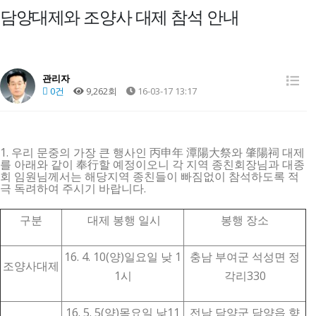
담양대제와 조양사 대제 참석 안내
관리자
0건
9,262회
16-03-17 13:17
1. 우리 문중의 가장 큰 행사인 丙申年 潭陽大祭와 肇陽祠 대제
를 아래와 같이 奉行할 예정이오니 각 지역 종친회장님과 대종
회 임원님께서는 해당지역 종친들이 빠짐없이 참석하도록 적
극 독려하여 주시기 바랍니다.
구분
대제 봉행 일시
봉행 장소
16. 4. 10(양)일요일 낮 1
충남 부여군 석성면 정
조양사대제
1시
각리330
16. 5. 5(양)목요일 낮11
전남 담양군 담양읍 향