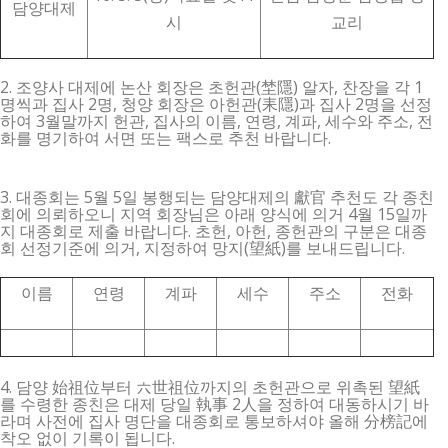
담양대제
시
교리
2. 조양사 대제에 논산 회장은 초헌관(埜隱) 알자, 찬장을 각 1
명씩과 집사 2명, 청양 회장은 아헌관(耒隱)과 집사 2명을 선정
하여 3월말까지 헌관, 집사의 이름, 연령, 계파, 세수와 주소, 전
화를 명기하여 서면 또는 팩스로 추천 바랍니다.
3. 대종회는 5월 5일 봉행되는 담양대제의 獻官 추천도 각 종친
회에 의뢰하오니 지역 회장님은 아래 양식에 의거 4월 15일까
지 대종회로 제출 바랍니다. 초헌, 아헌, 종헌관의 구분은 대종
회 선정기준에 의거, 지정하여 망지(望紙)를 보내드립니다.
이름
연령
계파
세수
주소
전화
4. 담양 始祖位부터 六世祖位까지의 초헌관으로 위촉된 望紙
를 수령한 종친은 대제 당일 執事 2人을 정하여 대동하시기 바
라며 사전에 집사 명단을 대종회로 통보하셔야 올해 分榜記에
착오 없이 기록이 됩니다.