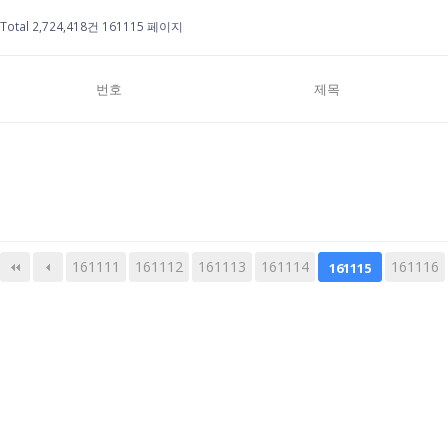
Total 2,724,418건
161115 페이지
번호
제목
161111
161112
161113
다음
맨끝
161114
161116
161115