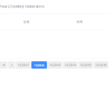
Total 2,724,683건
162842 페이지
번호
제목
162841
다음
162843
맨끝
162844
162845
162846
162842