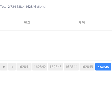
Total 2,724,688건
162846 페이지
번호
제목
162841
162842
162843
다음
맨끝
162844
162845
162846