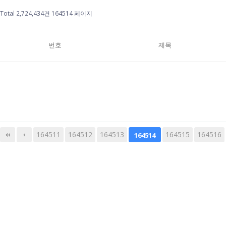
Total 2,724,434건
164514 페이지
번호
제목
164511
164512
164513
다음
맨끝
164515
164516
164514