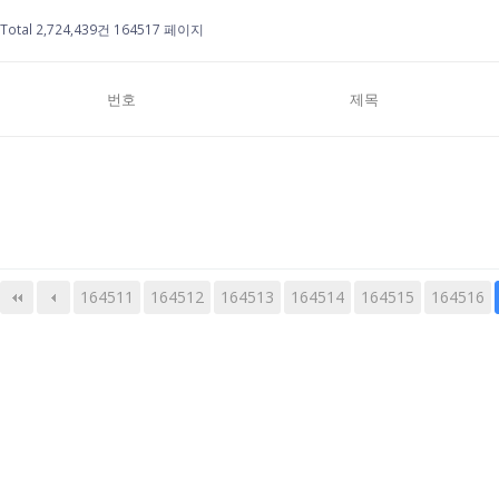
Total 2,724,439건
164517 페이지
번호
제목
164511
164512
164513
다음
맨끝
164514
164515
164516