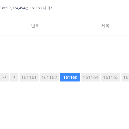
Total 2,724,454건
161163 페이지
번호
제목
161161
161162
다음
161164
맨끝
161165
16
161163