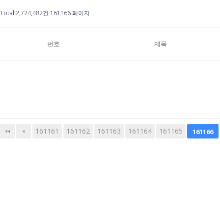
Total 2,724,482건
161166 페이지
번호
제목
161161
161162
161163
다음
맨끝
161164
161165
161166