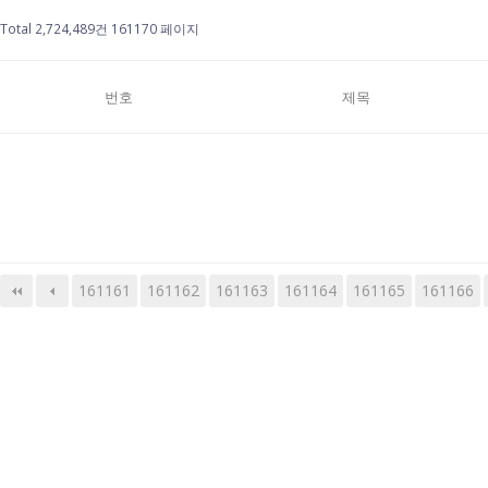
Total 2,724,489건
161170 페이지
번호
제목
161161
161162
161163
다음
맨끝
161164
161165
161166