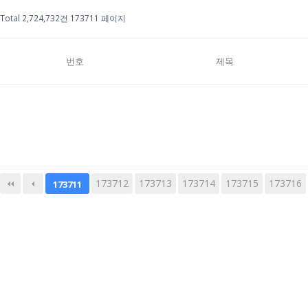
Total 2,724,732건
173711 페이지
번호
제목
173712
다음
173713
맨끝
173714
173715
173716
173711