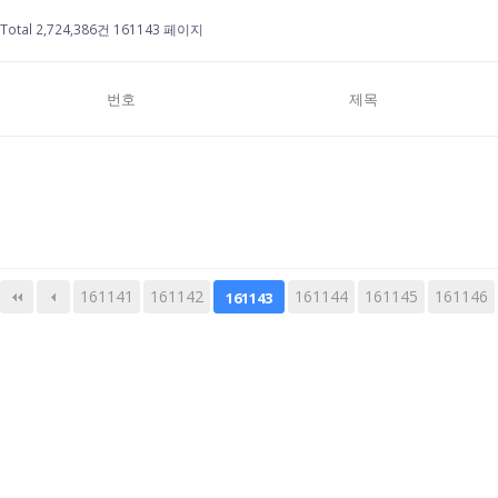
Total 2,724,386건
161143 페이지
번호
제목
161141
161142
다음
맨끝
161144
161145
161146
161143