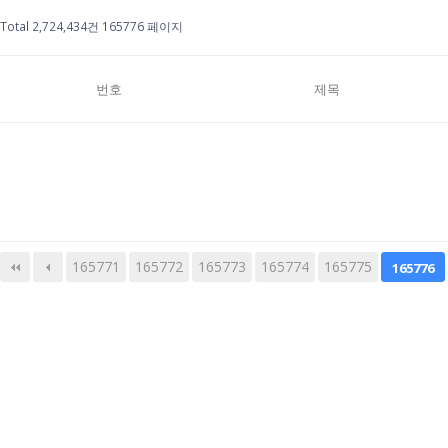
Total 2,724,434건
165776 페이지
번호
제목
165771
165772
165773
다음
맨끝
165774
165775
165776