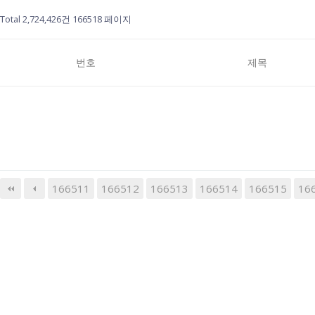
Total 2,724,426건
166518 페이지
번호
제목
166511
166512
166513
다음
166514
맨끝
166515
16