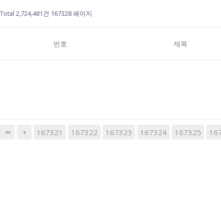
Total 2,724,481건
167328 페이지
번호
제목
167321
167322
167323
다음
167324
맨끝
167325
16