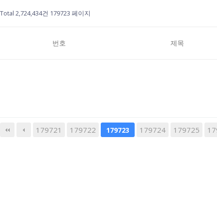
Total 2,724,434건
179723 페이지
번호
제목
179721
179722
다음
179724
맨끝
179725
17
179723