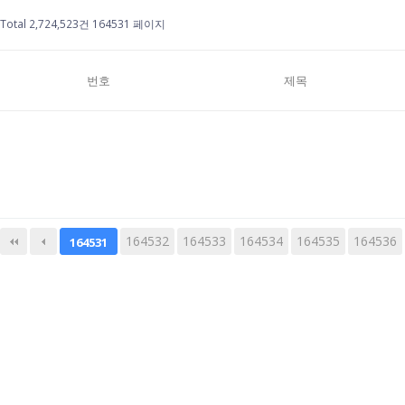
Total 2,724,523건
164531 페이지
번호
제목
164532
다음
164533
맨끝
164534
164535
164536
164531