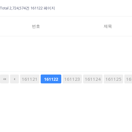
Total 2,724,574건
161122 페이지
번호
제목
161121
161123
다음
161124
맨끝
161125
16
161122