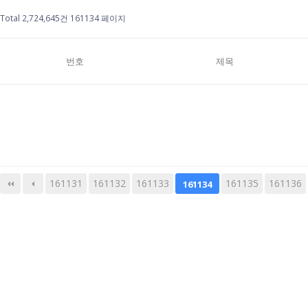
Total 2,724,645건
161134 페이지
번호
제목
161131
161132
161133
다음
맨끝
161135
161136
161134