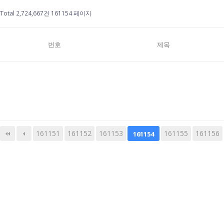
Total 2,724,667건
161154 페이지
번호
제목
161151
161152
161153
다음
맨끝
161155
161156
161154