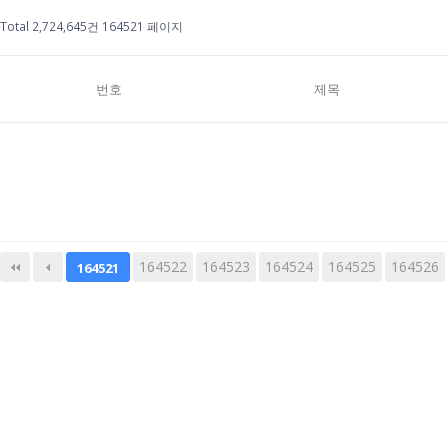
Total 2,724,645건
164521 페이지
번호
제목
164522
다음
164523
맨끝
164524
164525
164526
164521