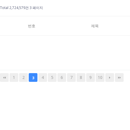
Total 2,724,579건
3 페이지
번호
제목
1
2
4
5
6
7
8
9
10
3